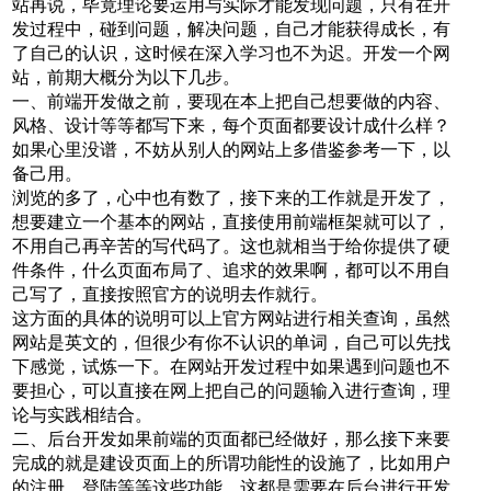
站再说，毕竟理论要运用与实际才能发现问题，只有在开
发过程中，碰到问题，解决问题，自己才能获得成长，有
了自己的认识，这时候在深入学习也不为迟。开发一个网
站，前期大概分为以下几步。
一、前端开发做之前，要现在本上把自己想要做的内容、
风格、设计等等都写下来，每个页面都要设计成什么样？
如果心里没谱，不妨从别人的网站上多借鉴参考一下，以
备己用。
浏览的多了，心中也有数了，接下来的工作就是开发了，
想要建立一个基本的网站，直接使用前端框架就可以了，
不用自己再辛苦的写代码了。这也就相当于给你提供了硬
件条件，什么页面布局了、追求的效果啊，都可以不用自
己写了，直接按照官方的说明去作就行。
这方面的具体的说明可以上官方网站进行相关查询，虽然
网站是英文的，但很少有你不认识的单词，自己可以先找
下感觉，试炼一下。在网站开发过程中如果遇到问题也不
要担心，可以直接在网上把自己的问题输入进行查询，理
论与实践相结合。
二、后台开发如果前端的页面都已经做好，那么接下来要
完成的就是建设页面上的所谓功能性的设施了，比如用户
的注册、登陆等等这些功能，这都是需要在后台进行开发