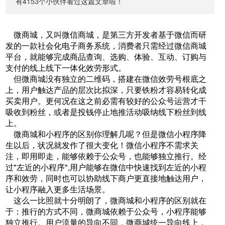
有4153个小伙伴看过这篇文章啦！
微商城，又叫微信商城，是第三方开发者基于微信而研
发的一款社会化电子商务系统，消费者只需经过微信商城
平台，就能够完成商品查询、选购、体验、互动、订购与
支付的线上线下一体化效劳形式。
但微商城没有独立的二维码，搭建在微信效劳号根底之
上，用户触达产品的层次比拟深，只要铁粉才容易转化成
买卖用户。更何况在这之前必需有较好的公众号运营才干
吸收到粉丝，或者是投钱停止地推活动吸纳线下粉丝到线
上。
微商城和小程序的区别你理解几呢？但是微信小程序降
生以后，状况就发作了很大变化！微信小程序不需求关
注，即用即走，能够依赖于公众号，也能够独立推行。经
过"左近的小程序",用户能够在微信中快速找到左近的小程
序和效劳，同时也可以协助线下商户更直接地触达用户，
让小程序融入更多生活场景。
这么一比照就十分明朗了，微商城和小程序的区别就在
于：推行的方式不同，微商城依赖于公众号，小程序能够
独立推行。用户流量的导向不同，微商城统一导向线上，