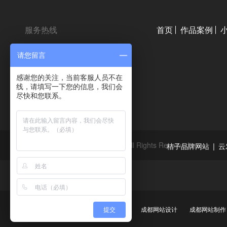
服务热线
首页
作品案例
18980020603
请您留言
028-86633922
感谢您的关注，当前客服人员不在
线，请填写一下您的信息，我们会
尽快和您联系。
Copyright © 2010-2014 桔子科技, All Rights Reserved
|
桔子品牌网站
云
友情链接
网站建设
成都网站建设
成都网站设计
成都网站制作
提交