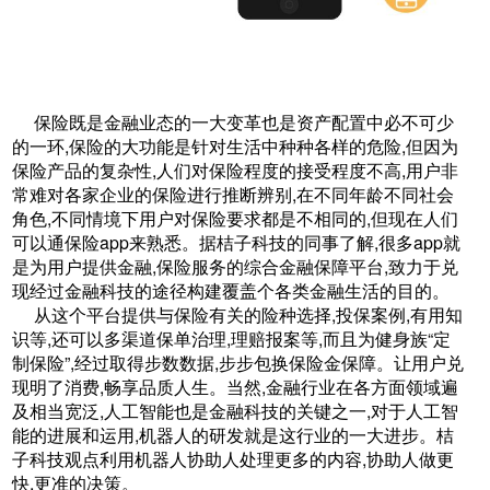
保险既是金融业态的一大变革也是资产配置中必不可少
的一环,保险的大功能是针对生活中种种各样的危险,但因为
保险产品的复杂性,人们对保险程度的接受程度不高,用户非
常难对各家企业的保险进行推断辨别,在不同年龄不同社会
角色,不同情境下用户对保险要求都是不相同的,但现在人们
可以通保险app来熟悉。据桔子科技的同事了解,很多app就
是为用户提供金融,保险服务的综合金融保障平台,致力于兑
现经过金融科技的途径构建覆盖个各类金融生活的目的。
从这个平台提供与保险有关的险种选择,投保案例,有用知
识等,还可以多渠道保单治理,理赔报案等,而且为健身族“定
制保险”,经过取得步数数据,步步包换保险金保障。让用户兑
现明了消费,畅享品质人生。当然,金融行业在各方面领域遍
及相当宽泛,人工智能也是金融科技的关键之一,对于人工智
能的进展和运用,机器人的研发就是这行业的一大进步。桔
子科技观点利用机器人协助人处理更多的内容,协助人做更
快,更准的决策。