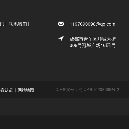
讯
联系我们
1197693098@qq.com
成都市青羊区顺城大街
308号冠城广场16层I号
ICP备案号：
蜀ICP备10206569号-2
|
抖音认证
网站地图